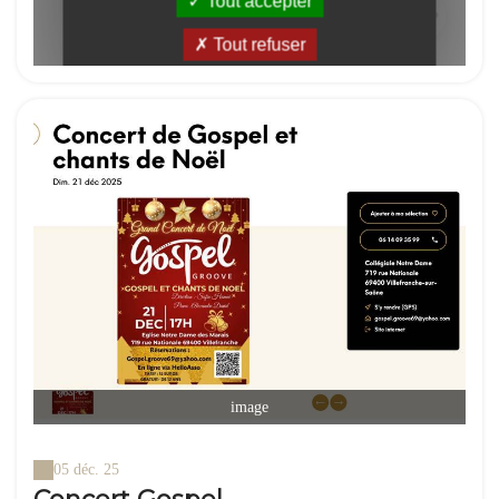
image
05 déc. 25