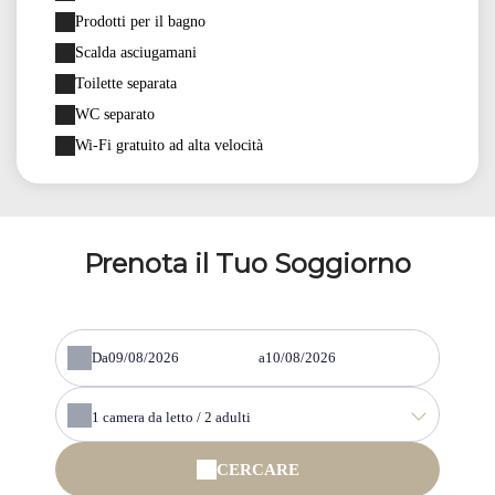
Prodotti per il bagno
Scalda asciugamani
Toilette separata
WC separato
Wi-Fi gratuito ad alta velocità
Prenota il Tuo Soggiorno
Da
a
1
camera da letto /
2
adulti
CERCARE