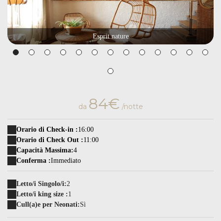
Esprit nature
84€
da
/notte
Orario di Check-in :
16:00
Orario di Check Out :
11:00
Capacità Massima:
4
Conferma :
Immediato
Letto/i Singolo/i:
2
Letto/i king size :
1
Cull(a)e per Neonati:
Sì