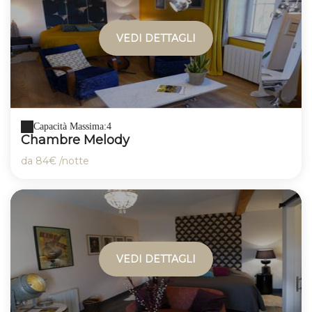
VEDI DETTAGLI
Capacità Massima:4
Chambre Melody
da
84€
/notte
VEDI DETTAGLI