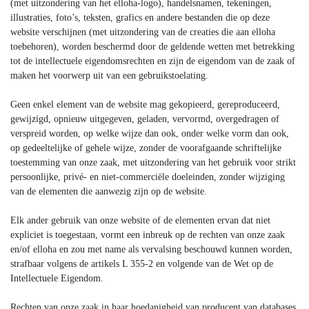
(met uitzondering van het elloha-logo), handelsnamen, tekeningen,
illustraties, foto’s, teksten, grafics en andere bestanden die op deze
website verschijnen (met uitzondering van de creaties die aan elloha
toebehoren), worden beschermd door de geldende wetten met betrekking
tot de intellectuele eigendomsrechten en zijn de eigendom van de zaak of
maken het voorwerp uit van een gebruikstoelating.
Geen enkel element van de website mag gekopieerd, gereproduceerd,
gewijzigd, opnieuw uitgegeven, geladen, vervormd, overgedragen of
verspreid worden, op welke wijze dan ook, onder welke vorm dan ook,
op gedeeltelijke of gehele wijze, zonder de voorafgaande schriftelijke
toestemming van onze zaak, met uitzondering van het gebruik voor strikt
persoonlijke, privé- en niet-commerciële doeleinden, zonder wijziging
van de elementen die aanwezig zijn op de website.
Elk ander gebruik van onze website of de elementen ervan dat niet
expliciet is toegestaan, vormt een inbreuk op de rechten van onze zaak
en/of elloha en zou met name als vervalsing beschouwd kunnen worden,
strafbaar volgens de artikels L 355-2 en volgende van de Wet op de
Intellectuele Eigendom.
Rechten van onze zaak in haar hoedanigheid van producent van databases